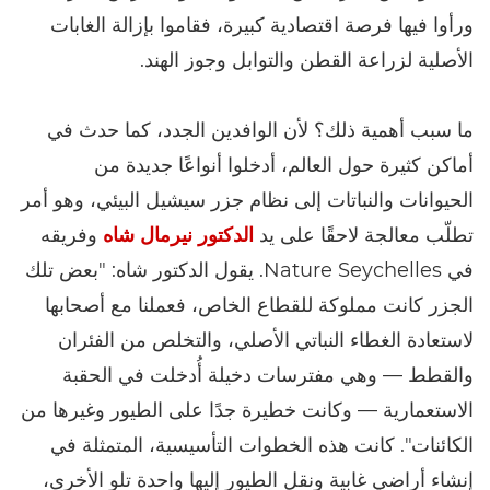
ورأوا فيها فرصة اقتصادية كبيرة، فقاموا بإزالة الغابات
الأصلية لزراعة القطن والتوابل وجوز الهند.
ما سبب أهمية ذلك؟ لأن الوافدين الجدد، كما حدث في
أماكن كثيرة حول العالم، أدخلوا أنواعًا جديدة من
الحيوانات والنباتات إلى نظام جزر سيشيل البيئي، وهو أمر
تطلّب معالجة لاحقًا على يد
الدكتور نيرمال شاه
وفريقه
في Nature Seychelles. يقول الدكتور شاه: "بعض تلك
الجزر كانت مملوكة للقطاع الخاص، فعملنا مع أصحابها
لاستعادة الغطاء النباتي الأصلي، والتخلص من الفئران
والقطط — وهي مفترسات دخيلة أُدخلت في الحقبة
الاستعمارية — وكانت خطيرة جدًا على الطيور وغيرها من
الكائنات". كانت هذه الخطوات التأسيسية، المتمثلة في
إنشاء أراضي غابية ونقل الطيور إليها واحدة تلو الأخرى،