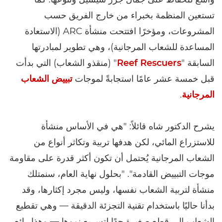
تستعين المنظمة بخبراء من خارج الفريق حسب
المشروعات، ومؤخرًا افتتحت منشأة ARC (الاستعادة
المساعدة للشعاب المرجانية)، وهي تطوير لمبادرتها
السابقة "
Reef Rescuers
" (منقذو الشعاب) التي بدأت
قبل خمسة عشر عامًا استجابةً لموجات
تبييض الشعاب
المرجانية
.
يشرح الدكتور شاه قائلاً: "هي في الأساس منشأة
للاستزراع المائي، لكن هدفها تربية وتكاثر أنواع من
الشعاب المرجانية يُحتمل أن تكون أكثر قدرة على مقاومة
موجات التبييض القادمة". "بحلول نهاية العام، سنمتلك
منشأة لتربية الشعاب نفسها، وليس مجرد إكثارها، وقد
بدأنا حاليًا باستخدام تقنية التجزئة الدقيقة — وهي تقطيع
الشعاب إلى قطع صغيرة جدًا لتسريع نموها — وهذا رائع