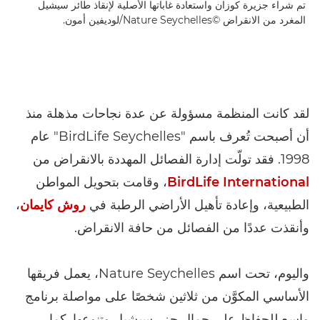
تم شراء جزيرة كوزان واستعادة غاباتها الأصلية لإنقاذ طائر سيشيل
المغرد من الانقراض ©Nature Seychelles/لوديفين أمون.
لقد كانت المنظمة مسؤولة عن عدة نجاحات مذهلة منذ
أن أصبحت تُعرف باسم "BirdLife Seychelles" عام
1998. فقد تولّت إدارة الفصائل المهددة بالانقراض من
BirdLife International
، وقامت بتحويل المواطن
الطبيعية، وإعادة تأهيل الأراضي الرطبة في
روش كايمان
،
وأنقذت عددًا من الفصائل من حافة الانقراض.
واليوم، تحت اسم Nature Seychelles، يعمل فريقها
الأساسي المكوَّن من ثلاثين شخصًا على مواصلة برنامج
واسع للحفاظ على جمال جزر سيشيل وتنوعها. كما