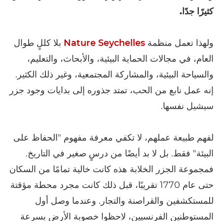
كثيرًا جدًا.
ولهذا تعمل منظمة
Nature Seychelles
بلا كللٍ طوال
العام، في مجالات الحماية البيئية، والأبحاث، والتعليم،
والسياحة البيئية، والمشاركة المجتمعية، وغير ذلك الكثير.
إنه عمل نابع من الحب، تمتد جذوره إلى بدايات وجود جزر
سيشيل نفسها.
لفهم طبيعة عملهم، لا تكفي معرفة مفهوم "الحفاظ على
البيئة" فقط. بل لا بد أيضًا من درسٍ صغير في التاريخ.
فمجموعة الجزر الخلابة هذه كانت خالية تمامًا من السكان
حتى عام 1770 تقريبًا، قبل ذلك كانت مجرد محطة مؤقتة
للمستكشفين والقراصنة والتجار. وعندما وصل أول
المستوطنين الفرنسيين، لاحظوا خصوبة الأرض بسرعة