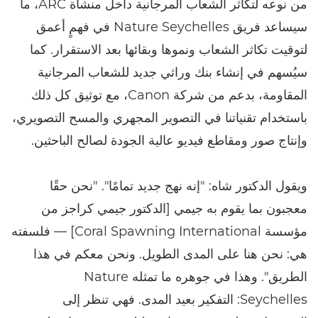
من نوعه لتكاثر الشعاب المرجانية داخل منشأة ARC، ما
سيساعد فريق Nature Seychelles في فهمٍ أعمق
لتوقيت تكاثر الشعاب ونموها وبقائها بعد الاستقرار. كما
سيُسهم في إنشاء بنك وراثي جديد للشعاب المرجانية
المقاومة، بدعم من شركة Canon، مع توثيق كل ذلك
باستخدام تقنياتنا في التصوير المجهري والمسح التصويري،
وإنتاج صور ومقاطع فيديو عالية الجودة لصالح الباحثين.
ويقول الدكتور شاه: "إنه نهج جديد تمامًا". "نحن حقًا
معجبون بما يقوم به جيمي [الدكتور جيمي كراجز من
مؤسسة Coral Spawning International] — فلسفته
هي: نحن هنا على المدى الطويل. ونحن معكم في هذا
الطريق". وهذا في جوهره ما تمثله Nature
Seychelles: التفكير بعيد المدى. فهي تنظر إلى