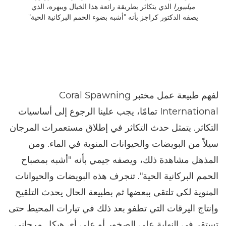
ميليبورا
الذي يتكاثر بطريقة رائعة هذا الخيال ويبهره، الذي
يصفه الدكتور كراجز بأنه "أشبه بضوء الحمم البركانية الحية"
لفهم طبيعة عمل مختبر Coral Spawning
International تمامًا، يجب علينا الرجوع إلى أساسيات
التكاثر. يتمثل حدث التكاثر في إطلاق مستعمرات المرجان
سيلاً من البويضات والحيوانات المنوية في الماء. ومن
المذهل مشاهدة ذلك، ويصفه جيمي بأنه "أشبه بمصباح
الحمم البركانية الحية". تنجرف هذه البويضات والحيوانات
المنوية لكي تلتقي ببعضها ثم بطبيعة الحال يحدث التلقيح
وإنتاج اليرقات التي تطفو بعد ذلك في تيارات المحيط حتى
تستقر في النهاية على الصخور أو على أي هيكل مرجاني