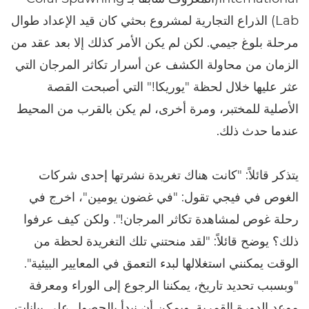
Lab) الذراع التجارية لمشروع بحثي كان قيد الإعداد طوال
مرحلة بلوغ جيمي. لكن لم يكن الأمر كذلك إلا بعد عقد من
الزمان من محاولة الكشف عن أسرار تكاثر المرجان التي
عثر عليها خلال لحظة "يوريكا!" التي أصبحت القصة
الأصلية للمختبر، ومرة أخرى، لم يكن بالقرب من المحيط
عندما حدث ذلك.
يتذكر قائلاً: "كانت هناك تغريدة نشرتها إحدى شركات
الغوص في فيجي تقول: "في غضون يومين"، اخرج في
رحلة غوص لمشاهدة تكاثر المرجان!". ولكن كيف عرفوا
ذلك؟ يوضح قائلاً: "لقد منحتني تلك التغريدة لحظة من
الوقت يمكنني استغلالها لبدء التعمق في المعايير البيئية".
"وبسبب تحديد تاريخ، يمكننا الرجوع إلى الوراء ومعرفة
موعد الدورة القمرية. ويمكن أن نبدأ بالحصول على بيانات