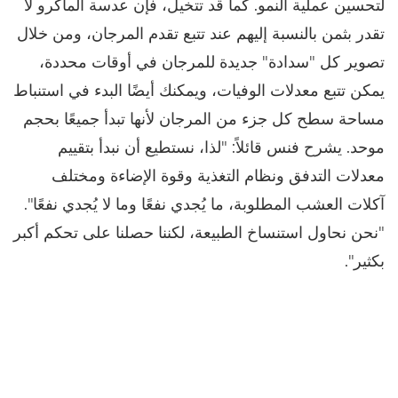
لتحسين عملية النمو. كما قد تتخيل، فإن عدسة الماكرو لا
تقدر بثمن بالنسبة إليهم عند تتبع تقدم المرجان، ومن خلال
تصوير كل "سدادة" جديدة للمرجان في أوقات محددة،
يمكن تتبع معدلات الوفيات، ويمكنك أيضًا البدء في استنباط
مساحة سطح كل جزء من المرجان لأنها تبدأ جميعًا بحجم
موحد. يشرح فنس قائلاً: "لذا، نستطيع أن نبدأ بتقييم
معدلات التدفق ونظام التغذية وقوة الإضاءة ومختلف
آكلات العشب المطلوبة، ما يُجدي نفعًا وما لا يُجدي نفعًا".
"نحن نحاول استنساخ الطبيعة، لكننا حصلنا على تحكم أكبر
بكثير".