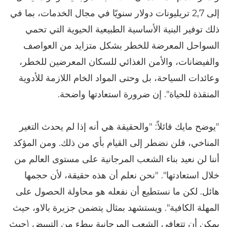
إلى 2,7 تريليونات دولار سنويًا في مجال الخدمات، بما في
ذلك توفير البنية الأساسية الطبيعية الحيوية التي تحمي
السواحل المعرضة للخطر بشكل متزايد من العواصف
والفيضانات، والأمن الغذائي للسكان المعرضين للخطر،
وعائدات السياحة، بل وحتى المواد الخام اللازمة للأدوية
المنقذة للحياة". إن ضرورة استعادتها واضحة.
"يوضح مايك قائلاً: "والحقيقة هي أنه إذا لم يحدث التغير
المناخي، فلن نضطر إلى القيام بأي من ذلك. ومن المؤكد
أننا لن نعيد بناء الشعب المرجانية على مستوى العالم من
خلال استعادتها". "نحن نعلم أن هذه حقيقة، لأن حجمها
هائل. لكن ما نستطيع أن نفعله هو محاولة الحصول على
المهلة الكافية". ويستشهد بمثال يتضمن جزيرة بالاو، حيث
يمكن أن تتعافى الشعب المرجانية ببطء من التبييض (حيث