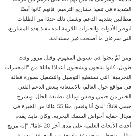
الشديدة في تنفيذ مشاريع الترميم، فإنهم كانوا أيضًا
مطالبين بتقديم الدعم. وشمل ذلك عددًا من الطلبات
لتوفير الأدوات والخبرات اللازمة لبدء تنفيذ هذه المشاريع،
التي سرعان ما أصبحت غير مستدامة.
ومن ثَمَّ بحثوا في تسويق المفهوم. وقبل مرور وقت
طويل، كانوا ينتجون ويشحنون أعدادًا هائلة من "المختبرات
التخزينية" التي تستطيع التوصيل والتشغيل بصورة فعالة
في مواقع حول العالم، بالاستعانة ببعض الدعم الفني
الخبير من جيمي وفنس ومايك بطبيعة الحال. ويشرح
جيمي قائلاً: "لديّ أنا وفنس معًا 55 عامًا من الخبرة في
مجال حماية أحواض السمك البحرية، وكان مايك يقدم
أحدث الأبحاث العلمية على مدى آخر 20 عامًا". "إنه مزيج
مثالي ونحظى بمجموعة واسعة من المعرفة، ليس في