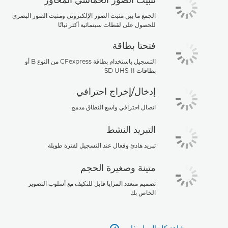
تثبيت الصور الخماسي المحاور
الجمع ما بين مثبت الصور الإلكتروني ومثبت الصور البصري
للحصول على لقطات سينمائية أكثر ثباتًا
فتحتا بطاقة
التسجيل باستخدام بطاقة CFexpress من النوع B أو
بطاقات SD UHS-II
إدخال/إخراج احترافي
اتصال احترافي واسع النطاق مدمج
التبريد النشط
تبريد هادئ وفعال عند التسجيل لفترة طويلة
متينة وصغيرة الحجم
تصميم متعدد المزايا قابل للتكيف مع أسلوب التصوير
الخاص بك