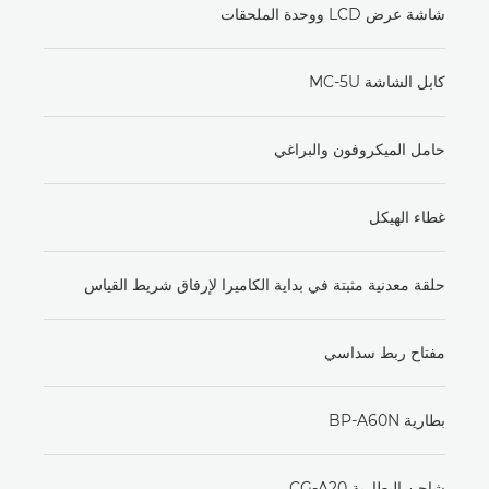
شاشة عرض LCD ووحدة الملحقات
كابل الشاشة MC-5U
حامل الميكروفون والبراغي
غطاء الهيكل
حلقة معدنية مثبتة في بداية الكاميرا لإرفاق شريط القياس
مفتاح ربط سداسي
بطارية BP-A60N
شاحن البطارية CG-A20