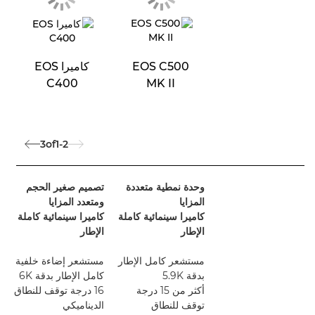
EOS C500
كاميرا EOS
C400
MK II
3
of
1-2
وحدة نمطية متعددة
تصميم صغير الحجم
و
المزايا
ومتعدد المزايا
ال
كاميرا سينمائية كاملة
كاميرا سينمائية كاملة
ك
الإطار
الإطار
مق
مستشعر كامل الإطار
مستشعر إضاءة خلفية
بدقة 5.9K
كامل الإطار بدقة 6K
أكثر من 15 درجة
16 درجة توقف للنطاق
35 مم
توقف للنطاق
الديناميكي