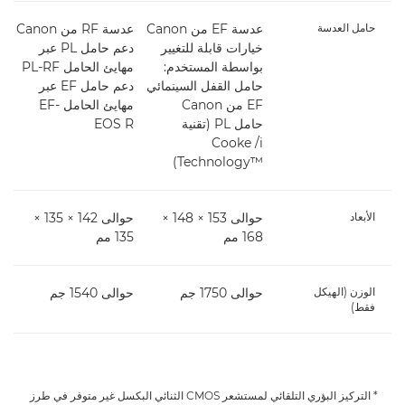
حامل العدسة
عدسة EF من Canon
عدسة RF من Canon
عدس
خيارات قابلة للتغيير
دعم حامل PL عبر
خ
بواسطة المستخدم:
مهايئ الحامل PL-RF
ب
حامل القفل السينمائي
دعم حامل EF عبر
ح
EF من Canon
مهايئ الحامل EF-
EF م
حامل PL (تقنية
EOS R
i
Cooke /i
)
Technology™‎)
الأبعاد
حوالى 153 × 148 ×
حوالى 142 × 135 ×
168 مم
135 مم
68
الوزن (الهيكل
حوالى 1750 جم
حوالى 1540 جم
حو
فقط)
* التركيز البؤري التلقائي لمستشعر CMOS الثنائي البكسل غير متوفر في طرز