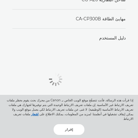
مهايئ الطاقة CA-CP300B
دليل المستخدم
إذا قرأت هذه الرسالة، فأنت تتصفّح موقع الويب الخاص بـ Canon من محرك بحث يقوم بحظر ملفات
تعريف الارتباط غير الأساسية. إن ملفات تعريف الارتباط الوحيدة التي يتم توفيرها لجهازك هي ملفات
تعريف الارتباط الأساسية (الوظيفية). لا غنى عن ملفات تعريف الارتباط لكي يعمل موقع الويب ولا
يمكن إيقاف تشغيلها في أنظمتنا. لمزيد من المعلومات، يمكنك الاطلاع على
إشعار
ملفات تعريف
الارتباط.
العدسات الموصى بها
إقرار