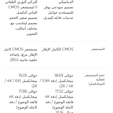
الديناميكي
التركيز البؤري التلقائي
ت
تصميم نموذجي يوفر
II لمستشعر CMOS
ا
للمستخدم حوامل
الثنائي البكسل
ت
عدسات قابلة للتبديل
تصميم صغير الحجم
ل
مصمم ليتناسب مع
ع
مختلف أساليب
التصوير
المستشعر
CMOS الكامل الإطار
مستشعر CMOS كامل
الإطار مزوّد بإضاءة
مق
خلفية جانبية (BSI)
حجم المستشعر
حوالى 18,69
حوالى 19,05
(فعالية
ميجابكسل (دقة 5.9K ‏/
ميجابكسل (6K‏ / 4K‏ /
(دق
الميجابكسل)
4K ‏/ 2K)
2K)
حوالى 17,52
حوالى 17,86
ميجابكسل (دقة 4K
ميجابكسل (دقة 4K
/
فائقة الوضوح / دقة
فائقة الوضوح / دقة
كاملة الوضوح)
كاملة الوضوح)
حوالى 13,16