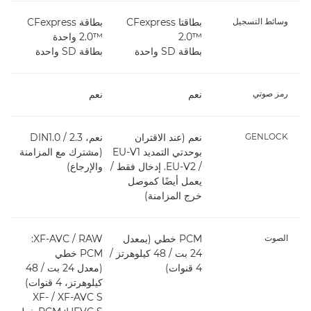
وسائط التسجيل
بطاقتا CFexpress
بطاقة CFexpress
2.0™‎
2.0™‎ واحدة
‎
بطاقة SD واحدة
بطاقة SD واحدة
بط
رمز صوتي
نعم
نعم
ن
GENLOCK
نعم (عند الاقتران
نعم، DIN1.0 / 2.3
ن
بوحدتي التمديد EU-V1
(مشترك مع المزامنة
‏/ EU-V2. إدخال فقط /
والإرجاع)
يعمل أيضًا كموصل
ي
خرج المزامنة)
خ
الصوت
PCM خطي (بمعدل
RAW ‏/ XF-AVC‏:
24 بت / 48 كيلوهرتز /
PCM خطي
4 قنوات)
(معدل 24 بت / 48
4 قنو
كيلوهرتز، 4 قنوات)
XF-AVC S ‏/ XF-