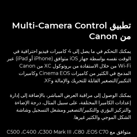
تطبيق Multi-Camera Control
من Canon
يمكنك التحكم في ما يصل إلى 4 كاميرات فيديو احترافية في
الوقت نفسه بواسطة جهاز iOS متوافق (iPhone أو iPad) عبر
Wi-Fi من خلال الاستفادة من بروتوكول XC من Canon
المدمج في الكثير من كاميرات Cinema EOS وكاميرات
التكبير/التصغير القابلة للتحريك والإمالة وXF.
يمكنك الوصول إلى مراقبة العرض المباشر، بالإضافة إلى إدارة
إعدادات الكاميرا المختلفة، على سبيل المثال، درجة الإضاءة
والتركيز البؤري والتكبير/التصغير ومشغل التسجيل وشاشة
الشكل الموجي والكثير غيرها.
متوافق مع EOS C70،‏ C80،‏ C300 Mark III،‏ C400،‏ C500