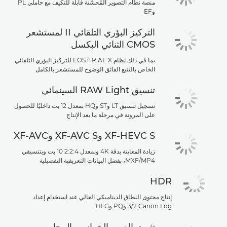
منصة نظام التصوير المُحسَّنة قابلة للتكيف مع حاملي PL
وEF
التركيز البؤري التلقائي II لمستشعر
CMOS الثنائي البكسل
بما في ذلك نظام EOS iTR AF X للتركيز البؤري التلقائي
الخاص بالتتبع الفائق الوضوح للمستشعر بالكامل
تنسيق RAW Light السينمائي
تسجيل تنسيق LT وST وHQ بمعدل 12 بت داخليًا للحصول
على المرونة في مرحلة ما بعد الإنتاج
XF-HEVC S‏ وXF-AVC S‏ وXF-AVC
زيادة المعاينة بدقة 4K وبمعدل 4‏:2:2 10 بت وبتنسيقي
MP4‏/MXF، بفضل البيانات التعريفية التفصيلية
HDR
إنتاج محتوى النطاق الديناميكي العالي عند استخدام إعداد
Canon Log‏ 2‏/3 وPQ وHLG