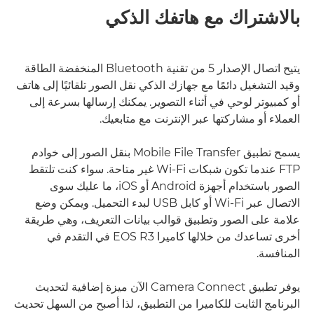
بالاشتراك مع هاتفك الذكي
يتيح اتصال الإصدار 5 من تقنية Bluetooth المنخفضة الطاقة
وقيد التشغيل دائمًا مع جهازك الذكي نقل الصور تلقائيًا إلى هاتف
أو كمبيوتر لوحي في أثناء التصوير. يمكنك إرسالها بسرعة إلى
العملاء أو مشاركتها عبر الإنترنت مع متابعيك.
يسمح تطبيق Mobile File Transfer بنقل الصور إلى خوادم
FTP عندما تكون شبكات Wi-Fi غير متاحة. سواء كنت تلتقط
الصور باستخدام أجهزة Android أو iOS، ما عليك سوى
الاتصال عبر Wi-Fi أو كابل USB لبدء التحميل. ويمكن وضع
علامة على الصور وتطبيق قوالب بيانات التعريف، وهي طريقة
أخرى تساعدك من خلالها كاميرا EOS R3 في التقدم في
المنافسة.
يوفر تطبيق Camera Connect الآن ميزة إضافية لتحديث
البرنامج الثابت للكاميرا من التطبيق، لذا أصبح من السهل تحديث