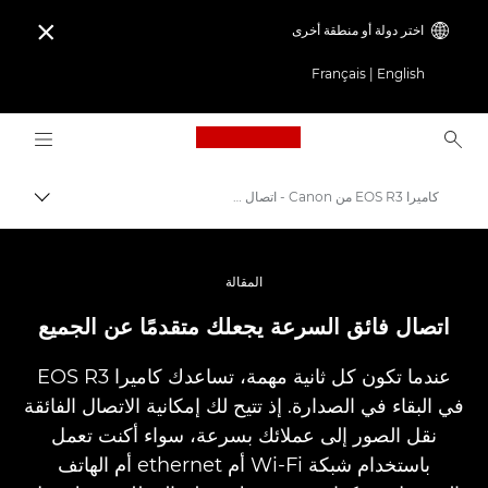
اختر دولة أو منطقة أخرى

Français
|
English
Logo, back to home page
كاميرا EOS R3 من Canon - اتصال يجعلك متقدمًا عن الجميع
مسار ال
Canon
الكاميرات الرقمية
المقالة
كاميرا EOS R3 من Canon - كاميرات احترافية غير مزودة بمرآة
اتصال فائق السرعة يجعلك متقدمًا عن الجميع
عندما تكون كل ثانية مهمة، تساعدك كاميرا EOS R3
في البقاء في الصدارة. إذ تتيح لك إمكانية الاتصال الفائقة
نقل الصور إلى عملائك بسرعة، سواء أكنت تعمل
باستخدام شبكة Wi-Fi أم ethernet أم الهاتف