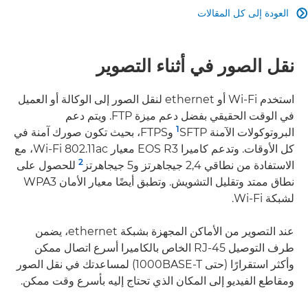
العودة إلى كل المقالات

نقل الصور في أثناء التصوير
استخدم Wi-Fi أو ethernet لنقل الصور إلى الوكالة أو العميل
في الوقت الحقيقي بفضل دعم ميزة FTP. ويتم دعم
1
البروتوكولات الآمنة SFTP
وFTPS، بحيث تكون صورك آمنة في
كل الأوقات. وتدعم كاميرا EOS R3 معيار 802.11ac ‏Wi-Fi، مع
2
الاستفادة من نطاقي 2,4 جيجاهرتز و5 جيجاهرتز
للحصول على
نطاق ممتد وتقليل التشويش. وتطبق أيضًا معيار الأمان WPA3
لشبكة Wi-Fi.
عند التصوير من الأماكن المجهزة بشبكة ethernet، يضمن
طرف التوصيل RJ-45 الخاص بالكاميرا أسرع اتصال ممكن
وأكثر استقرارًا (حتى 1000BASE-T) لمساعدتك في نقل الصور
ومقاطع الفيديو إلى المكان الذي تحتاج إليه بأسرع وقت ممكن.