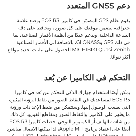
دعم GNSS المتعدد
يقوم نظام GPS المضمّن في كاميرا EOS R3 بوضع علامة
جغرافية تتضمن موقعك على كل صورة، ويحافظ على دقة
الساعة الداخلية. ويدعم عددًا من أنظمة الأقمار الصناعية، بما
في ذلك GPS وGLONASS، بالإضافة إلى الأقمار الصناعية
MICHIBIKI Quasi-Zenith للحصول على بيانات تحديد مواقع
أكثر تنوعًا.
التحكم في الكاميرا عن بُعد
يمكن أيضًا استخدام جهازك الذكي للتحكم عن بُعد في كاميرا
EOS R3 لمساعدتك في التقاط الصور من نقاط الرؤية المثيرة
التي يصعب الوصول إليها. وستتمكن من ضبط الإعدادات ورؤية
ما يظهر على الكاميرا والتقاط الصور ومقاطع الفيديو، كل ذلك
من شاشة الهاتف أو الكمبيوتر اللوحي. حصلت كاميرا EOS R3
أيضًا على اعتماد برنامج Apple MFI، لذا يمكنها الاتصال مباشرة