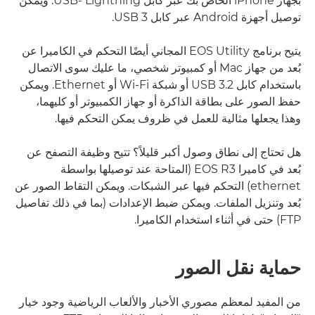
بجهاز iPhone الخاص بك عبر كابل USB- Lightning. ويمكن
توصيل أجهزة Android عبر كابل USB 3.
يتيح برنامج EOS Utility المجاني أيضًا التحكم في الكاميرا عن
بُعد من جهاز Mac أو كمبيوتر شخصي، ما عليك سوى الاتصال
باستخدام كابل USB 3.2 أو شبكة Wi-Fi أو Ethernet. ويمكن
حفظ الصور على بطاقة الذاكرة أو جهاز الكمبيوتر أو كليهما،
وهذا يجعلها مثالية للعمل في ظروف يمكن التحكم فيها.
هل تحتاج إلى نطاق وصول أكبر قليلاً؟ تتيح وظيفة التصفح عن
بُعد في كاميرا EOS R3 (المتاحة عند توصيلها بواسطة
ethernet) التحكم فيها عبر الشبكات. ويمكن التقاط الصور عن
بُعد وتنزيل الملفات. ويمكن ضبط الإعدادات (بما في ذلك تفاصيل
FTP) حتى في أثناء استخدام الكاميرا.
حماية نقل الصور
من المفيد لمعظم مصوري الأخبار والألعاب الرياضية وجود خيار