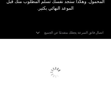
المحمول. وهكذا ستجد نفسك تسلم المطلوب منك قبل
الموعد النهائي بكثير.
اتصال فائق السرعة يجعلك متقدمًا عن الجميع
الإيثرنت
تقنية BLUETOOTH
التحكم عن بُعد
دعم الشبكة السحابية