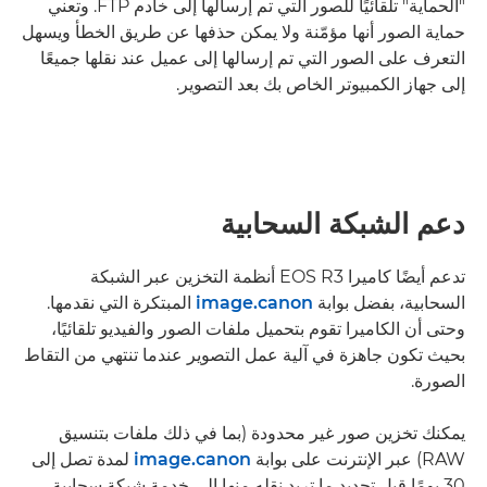
"الحماية" تلقائيًا للصور التي تم إرسالها إلى خادم FTP. وتعني
حماية الصور أنها مؤمّنة ولا يمكن حذفها عن طريق الخطأ ويسهل
التعرف على الصور التي تم إرسالها إلى عميل عند نقلها جميعًا
إلى جهاز الكمبيوتر الخاص بك بعد التصوير.
دعم الشبكة السحابية
تدعم أيضًا كاميرا EOS R3 أنظمة التخزين عبر الشبكة
السحابية، بفضل بوابة
image.canon
المبتكرة التي نقدمها.
وحتى أن الكاميرا تقوم بتحميل ملفات الصور والفيديو تلقائيًا،
بحيث تكون جاهزة في آلية عمل التصوير عندما تنتهي من التقاط
الصورة.
يمكنك تخزين صور غير محدودة (بما في ذلك ملفات بتنسيق
RAW) عبر الإنترنت على بوابة
image.canon
لمدة تصل إلى
30 يومًا قبل تحديد ما تريد نقله منها إلى خدمة شبكة سحابية