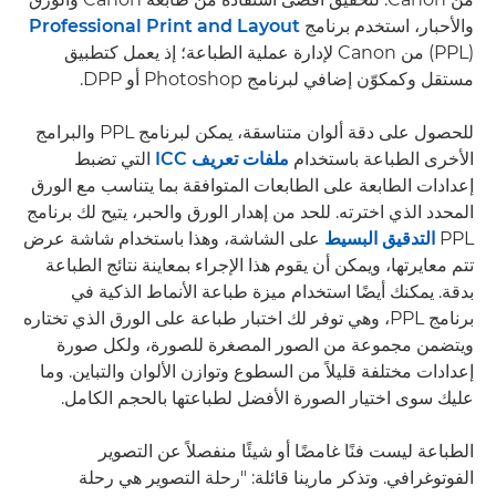
والأحبار، استخدم برنامج
Professional Print and Layout
‏(PPL) من Canon لإدارة عملية الطباعة؛ إذ يعمل كتطبيق
مستقل وكمكوّن إضافي لبرنامج Photoshop أو DPP.
للحصول على دقة ألوان متناسقة، يمكن لبرنامج PPL والبرامج
الأخرى الطباعة باستخدام
ملفات تعريف ICC
التي تضبط
إعدادات الطابعة على الطابعات المتوافقة بما يتناسب مع الورق
المحدد الذي اخترته. للحد من إهدار الورق والحبر، يتيح لك برنامج
PPL
التدقيق البسيط
على الشاشة، وهذا باستخدام شاشة عرض
تتم معايرتها، ويمكن أن يقوم هذا الإجراء بمعاينة نتائج الطباعة
بدقة. يمكنك أيضًا استخدام ميزة طباعة الأنماط الذكية في
برنامج PPL، وهي توفر لك اختبار طباعة على الورق الذي تختاره
ويتضمن مجموعة من الصور المصغرة للصورة، ولكل صورة
إعدادات مختلفة قليلاً من السطوع وتوازن الألوان والتباين. وما
عليك سوى اختيار الصورة الأفضل لطباعتها بالحجم الكامل.
الطباعة ليست فنًا غامضًا أو شيئًا منفصلاً عن التصوير
الفوتوغرافي. وتذكر مارينا قائلة: "رحلة التصوير هي رحلة