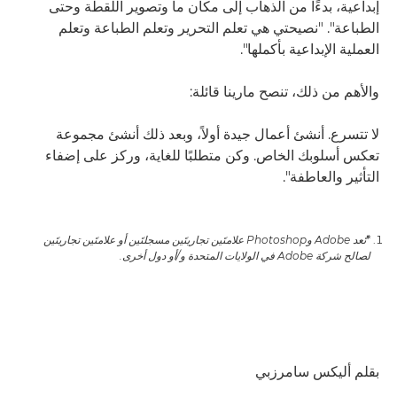
إبداعية، بدءًا من الذهاب إلى مكان ما وتصوير اللقطة وحتى
الطباعة". "نصيحتي هي تعلم التحرير وتعلم الطباعة وتعلم
العملية الإبداعية بأكملها".
والأهم من ذلك، تنصح مارينا قائلة:
لا تتسرع. أنشئ أعمال جيدة أولاً، وبعد ذلك أنشئ مجموعة
تعكس أسلوبك الخاص. وكن متطلبًا للغاية، وركز على إضفاء
التأثير والعاطفة".
*تُعد Adobe وPhotoshop علامتَين تجاريتَين مسجلتَين أو علامتَين تجاريتَين
لصالح شركة Adobe في الولايات المتحدة و/أو دول أخرى.
بقلم أليكس سامرزبي