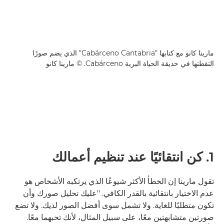
مارينا كانو مع كتابها "Cabárceno Cantabria" الذي يضم صورًا
التقطتها في حديقة الحياة البرية Cabárceno. © مارينا كانو
1. كن انتقائيًا عند تنظيم أعمالك
تقول مارينا إن الخطأ الأكثر شيوعًا الذي يرتكبه الأشخاص هو
عدم الاختيار بانتقائية بالقدر الكافي. "عليك تحليل صورك وأن
تكون متطلبًا للغاية. ولا تشمل سوى أفضل الصور لديك. ولا تضع
صورتين متشابهتين معًا، على سبيل المثال، لأنك تحبهما معًا.