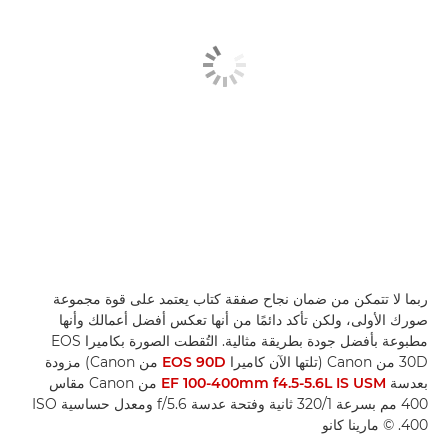
ربما لا تتمكن من ضمان نجاح صفقة كتاب يعتمد على قوة مجموعة
صورك الأولى، ولكن تأكد دائمًا من أنها تعكس أفضل أعمالك وأنها
مطبوعة بأفضل جودة بطريقة مثالية. التُقطت الصورة بكاميرا EOS
30D من Canon (تلتها الآن كاميرا
EOS 90D
من Canon) مزودة
بعدسة
EF 100-400mm f4.5-5.6L IS USM
من Canon مقاس
400 مم بسرعة 1/‏320 ثانية وفتحة عدسة f/5.6 ومعدل حساسية ISO
400. © مارينا كانو