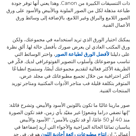
ذات التنسيقات الكبيرة من Canon. وهذا يعني أنها توفر جودة
طباعة مذهلة لكل من الصور الملونة وبالأبيض والأسود على ورق
الصور اللامع والبراق وغير اللامع، بالإضافة إلى وسائط ورق
الأعمال الفنية.
يمكنك اختيار الورق الذي تريد استخدامه في مجموعتك، ولكن
ورق المكتب العادي لن يعرض صورك بأفضل حالة لها. ألقِ نظرة
على دليلنا
لأفضل الورق لطباعة الصور
، واختر الوسائط التي
تناسب موضوعاتك وأسلوب التصوير الفوتوغرافي لديك. فكّر في
الطريقة الأكثر فعالية لتقديم مجموعتك أيضًا، وستمنح انطباعًا
أكثر احترافية من خلال تجميع مطبوعاتك في مجلد عرض،
المتوفر بتكلفة قليلة فب متاجر الأدوات المكتبية ومتاجر توريد
المنتجات الفنية.
صور مارينا غالبًا ما تكون باللونين الأسود والأبيض. وتشرح قائلة:
"إنها تضفي دراما وشعورًا غير مقيّد بأي زمن، فقد تكون الصورة
منذ 40 أو 50 عامًا، أو قد تكون بالأمس". "الأسود والأبيض
يناسبان تمامًا الحالة المزاجية والأجواء التي أريد إضفاءها في
أعمالي". إن
إنتاج مطبوعات رائعة أحادية اللون
هو فن في حد