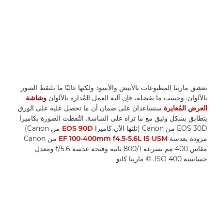
تعشق مارينا المطبوعات بالأبيض والأسود ولكنها غالبًا ما تلتقط الصور
بالألوان. وحسب ما تفضله، فإن آلية العمل المُدارة بالألوان
وشاشة
العرض المُعايرة
ستساعدان على ضمان أن ما تحصل عليه على الورق
يتطابق بشكل وثيق مع ما تراه على الشاشة. التُقطت الصورة بكاميرا
EOS 30D من Canon (تلتها الآن كاميرا
EOS 90D
من Canon)
مزودة بعدسة
EF 100-400mm f4.5-5.6L IS USM
من Canon
مقاس 400 مم بسرعة 1/‏800 ثانية وفتحة عدسة f/5.6 ومعدل
حساسية ISO 400. © مارينا كانو