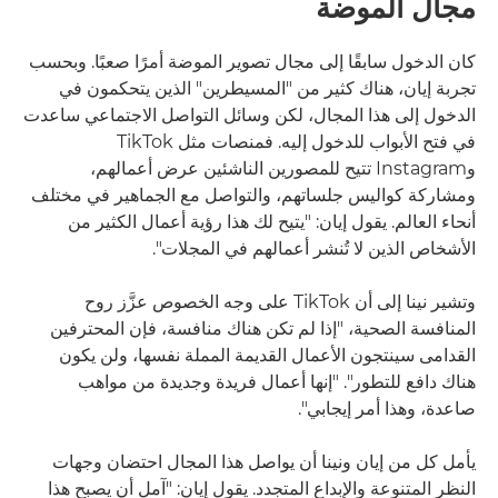
مجال الموضة
كان الدخول سابقًا إلى مجال تصوير الموضة أمرًا صعبًا. وبحسب
تجربة إيان، هناك كثير من "المسيطرين" الذين يتحكمون في
الدخول إلى هذا المجال، لكن وسائل التواصل الاجتماعي ساعدت
في فتح الأبواب للدخول إليه. فمنصات مثل TikTok
وInstagram تتيح للمصورين الناشئين عرض أعمالهم،
ومشاركة كواليس جلساتهم، والتواصل مع الجماهير في مختلف
أنحاء العالم. يقول إيان: "يتيح لك هذا رؤية أعمال الكثير من
الأشخاص الذين لا تُنشر أعمالهم في المجلات".
وتشير نينا إلى أن TikTok على وجه الخصوص عزَّز روح
المنافسة الصحية، "إذا لم تكن هناك منافسة، فإن المحترفين
القدامى سينتجون الأعمال القديمة المملة نفسها، ولن يكون
هناك دافع للتطور". "إنها أعمال فريدة وجديدة من مواهب
صاعدة، وهذا أمر إيجابي".
يأمل كل من إيان ونينا أن يواصل هذا المجال احتضان وجهات
النظر المتنوعة والإبداع المتجدد. يقول إيان: "آمل أن يصبح هذا