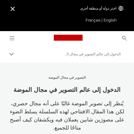
اختر دولة أو منطقة أخرى

Français
|
English
Logo, back to home page
الدخول إلى عالم التصوير في مجال الموضة
مسار ال
Canon
استلهم أروع الأفكار | نصائح حول التصوير الفوتوغرافي والطباعة وأدلة المشترين
التصوير في مجال الموضة
قصص عن التصوير والإبداع
الدخول إلى عالم التصوير في مجال الموضة
يُنظر إلى تصوير الموضة غالبًا على أنه مجال حصري،
لكن هذا المقال الافتتاحي لهذه السلسلة يسلط الضوء
على مصورَين شابين يعملان فيه ويكشفان كيف أصبح
متاحًا للجميع.