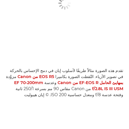
تقدم هذه الصورة مثالاً طريفًا لأسلوب إيان في دمج الإحساس بالحركة
في تصوير الأزياء. التُقطت الصورة بكاميرا
EOS R5 من Canon
مزوَّدة
بمهايئ الحامل EF-EOS R من Canon
وعدسة
EF 70-200mm
f/2.8L IS III USM
من Canon مقاس 90 مم بسرعة 1‏/250 ثانية
وفتحة عدسة f/8 ومعدل حساسية ISO 200. © إيان هيبوليت