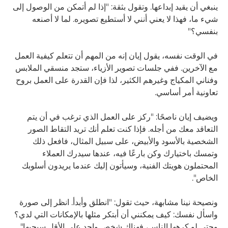
ينبغي أن يقيد إبداعها. وتقول بثقة: "إذا لم أتمكن من الوصول إلى
شيء ما، فهذا لا يعني أنني لا أستطيع تصويره. لما لا أصنعه
بنفسي؟"
في الوقت نفسه، يقول إيان إنه من المهم أن تتعلم كيفية العمل
مع الآخرين. ففي جلسات تصوير الأزياء، ستجد منسقي الملابس
وفناني المكياج وغيرهم الكثير، لذا فإن القدرة على العمل بروح
تعاونية أمر أساسي.
ويضيف إيان ناصحًا: "ركز على العمل الذي ترغب في أن يتم
التعاقد معك من أجله. فإذا كنت تعلم أنك تريد التقاط الصور
الشخصية بالأسود والأبيض، على سبيل المثال، فافعل ذلك
وتمسك باختيارك وكن بارعًا فيه، عندها سيدرك العملاء
المحتملون هويتك الفنية، وسيأتون إليك عندما يريدون أسلوبك
الخاص".
ونصيحة نينا مشابهة، حيث تقول: "انطلق وأبدأ. انظر إلى صورة
واسأل نفسك: كيف يمكنني أن أبتكر مثلها بالإمكانات التي لدي؟
وحتى لو كرهها الناس، فهناك شخص واحد على الأقل سيحبها".