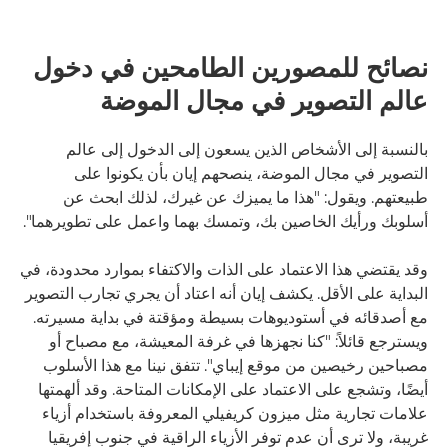
نصائح للمصورين الطامحين في دخول
عالم التصوير في مجال الموضة
بالنسبة إلى الأشخاص الذين يسعون إلى الدخول إلى عالم
التصوير في مجال الموضة، ينصحهم إيان بأن يكونوا على
طبيعتهم. ويقول: "هذا ما يميزك عن غيرك، لذلك ابحث عن
أسلوبك ورأيك الخاصين بك، وتمسك بهما واعمل على تطويرهما".
وقد يقتضي هذا الاعتماد على الذات والاكتفاء بموارد محدودة، في
البداية على الأقل. يكشف إيان أنه اعتاد أن يجري تجارب التصوير
مع أصدقائه في أستوديوهات بسيطة ومؤقتة في بداية مسيرته.
ويسترجع قائلاً: "كنا نجهزها في غرفة المعيشة، مع مصباح أو
مصباحين رخيصين من موقع إيباي". تتفق نينا مع هذا الأسلوب
أيضًا، وتشجع على الاعتماد على الإمكانات المتاحة. وقد ألهمتها
علامات تجارية مثل ميزون كريفيلي المعروفة باستخدام أزياء
غريبة، ولا ترى أن عدم توفر الأزياء الراقية في جنوب إفريقيا