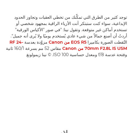
توجد كثير من الطرق التي تمكِّنك من تخطي العقبات وتجاوز الحدود
الإبداعية، سواء كنت ستبتكر أنت الأزياء الراقية بمجهود شخصي أو
تستخدم أماكن غير متوقعة. وتقول نينا: "في صور "الأكياس الورقية"
أردتُ أن أصنع جمالاً من شيء عادي يُستخدم يوميًا ولا يُرى أنه جميل".
التُقطت الصورة بكاميرا
EOS R5 من Canon
مزوَّدة بعدسة
RF 24-
70mm F2.8L IS USM من Canon
مقاس 52 مم بسرعة 1‏/160 ثانية
وفتحة عدسة f/8 ومعدل حساسية ISO 100. © نينا زيمولونغ