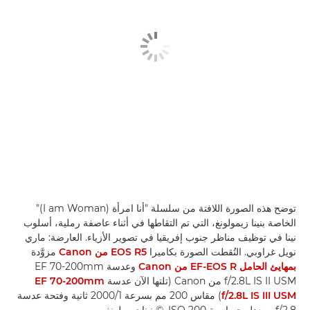
توضح هذه الصورة اللافتة من سلسلة "أنا امرأة (I am Woman)"
الخاصة بنينا زيمولونغ، التي تم التقاطها في أثناء عاصفة رملية، أسلوب
نينا في توظيف مناظر جنوب إفريقيا في تصوير الأزياء. العارضة: ماري
نويل غراوبي. التُقطت الصورة بكاميرا
EOS R5 من Canon
مزوَّدة
بمهايئ الحامل EF-EOS R من Canon
وعدسة EF 70-200mm
f/2.8L IS II USM من Canon (تلتها الآن عدسة
EF 70-200mm
f/2.8L IS III USM
) مقاس 200 مم بسرعة 1‏/2000 ثانية وفتحة عدسة
f/2.8 ومعدل حساسية ISO 200. © نينا زيمولونغ