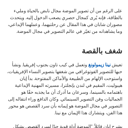
على الرغم من أن تصوير الموضة مجال نابض بالحياة ومليء
بالطاقة، فإنه يُرى كمجال حصري يصعب الدخول إليه. ويتحدث
مصوران شابان في هذا المقال عن رحلتيهما، وعملهما الإبداعي،
وما يشاهدانه من تغيّر في عالم التصوير في مجال الموضة.
شغف بالقصة
تعيش
نينا زيمولونغ
وتعمل في كيب تاون بجنوب إفريقيا. ونشأ
حبها للتصوير الفوتوغرافي من شغفها بتصوير النساء الإفريقيات،
واستوحت الإلهام من الطبيعة والأماكن المفتوحة. بدأ إيان
هيبوليت، المقيم في لندن بإنجلترا، مسيرته المهنية الإبداعية
باهتمامه بالسينما، وسرعان ما أدرك أن ما يجذبه حقًا هو
الجماليات وفن التصوير السينمائي. وكان الدافع وراء انتقاله إلى
التصوير في مجال الموضة هو إيمانه بأن سرد القصص هو محور
هذا الفن، ويتشارك هذا الإيمان مع نينا.
يشرح إيان قائلاً: "الموضة أداة قوية جدًا لسرد القصص بشكل