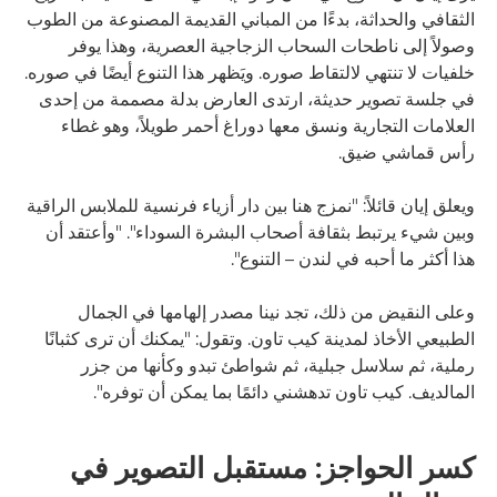
الثقافي والحداثة، بدءًا من المباني القديمة المصنوعة من الطوب
وصولاً إلى ناطحات السحاب الزجاجية العصرية، وهذا يوفر
خلفيات لا تنتهي لالتقاط صوره. ويَظهر هذا التنوع أيضًا في صوره.
في جلسة تصوير حديثة، ارتدى العارض بدلة مصممة من إحدى
العلامات التجارية ونسق معها دوراغ أحمر طويلاً، وهو غطاء
رأس قماشي ضيق.
ويعلق إيان قائلاً: "نمزج هنا بين دار أزياء فرنسية للملابس الراقية
وبين شيء يرتبط بثقافة أصحاب البشرة السوداء". "وأعتقد أن
هذا أكثر ما أحبه في لندن – التنوع".
وعلى النقيض من ذلك، تجد نينا مصدر إلهامها في الجمال
الطبيعي الأخاذ لمدينة كيب تاون. وتقول: "يمكنك أن ترى كثبانًا
رملية، ثم سلاسل جبلية، ثم شواطئ تبدو وكأنها من جزر
المالديف. كيب تاون تدهشني دائمًا بما يمكن أن توفره".
كسر الحواجز: مستقبل التصوير في