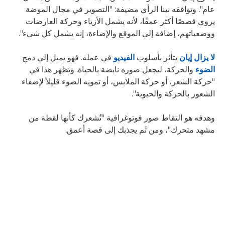
عام". وتوافقه نينا الرأي مضيفة: "التصوير في مجال الموضة
يروي قصصًا أكثر عمقًا، لأنه يشمل الأزياء وحركة العارضات
ووضعياتهم، إضافة إلى الموقع والإضاءة، إنه يشمل كل شيء".
لا يزال إيان
يتأثر بأسلوب
الفيديو
في عمله. فهو يميل إلى دمج
الضوء
والحركة، ليجعل صوره نابضة بالحياة. ويَظهر هذا في
"حركة الشعر، أو حركة الملابس، أو تمويه الضوء قليلاً لإضفاء
الشعور بالحركة والحيوية".
وهدفه هو التقاط صور فوتوغرافية "تُشعرك كأنها لقطة من
مشهد متحرك"، ومن ثَم يجذبك إلى قصة أعمق.