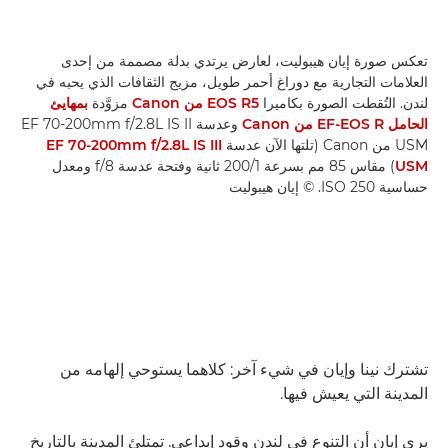
تعكس صورة إيان هيبوليت، لعارض يرتدي بدلة مصممة من إحدى
العلامات التجارية مع دوراغ أحمر طويل، مزيج الثقافات الذي يحبه في
لندن. التُقطت الصورة بكاميرا
EOS R5 من Canon
مزوَّدة
بمهايئ
الحامل EF-EOS R من Canon
وعدسة EF 70-200mm f/2.8L IS II
USM من Canon (تلتها الآن عدسة
EF 70-200mm f/2.8L IS III
USM
) مقاس 85 مم بسرعة 1‏/200 ثانية وفتحة عدسة f/8 ومعدل
حساسية ISO 250. © إيان هيبوليت
تشترك نينا وإيان في شيء آخر: كلاهما يستوحي إلهامه من
المدينة التي يعيش فيها.
يرى إيان أن التنوع في لندن وقود إبداعي. تمتلئ المدينة بالتاريخ