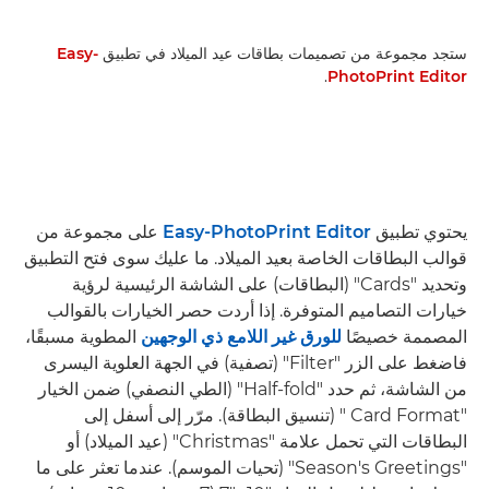
ستجد مجموعة من تصميمات بطاقات عيد الميلاد في تطبيق
Easy-
.
PhotoPrint Editor
يحتوي تطبيق
Easy-PhotoPrint Editor
على مجموعة من
قوالب البطاقات الخاصة بعيد الميلاد. ما عليك سوى فتح التطبيق
وتحديد "Cards" (البطاقات) على الشاشة الرئيسية لرؤية
خيارات التصاميم المتوفرة. إذا أردت حصر الخيارات بالقوالب
المصممة خصيصًا
للورق غير اللامع ذي الوجهين
المطوية مسبقًا،
فاضغط على الزر "Filter" (تصفية) في الجهة العلوية اليسرى
من الشاشة، ثم حدد "Half-fold" (الطي النصفي) ضمن الخيار
"Card Format " (تنسيق البطاقة). مرّر إلى أسفل إلى
البطاقات التي تحمل علامة "Christmas" (عيد الميلاد) أو
"Season's Greetings" (تحيات الموسم). عندما تعثر على ما