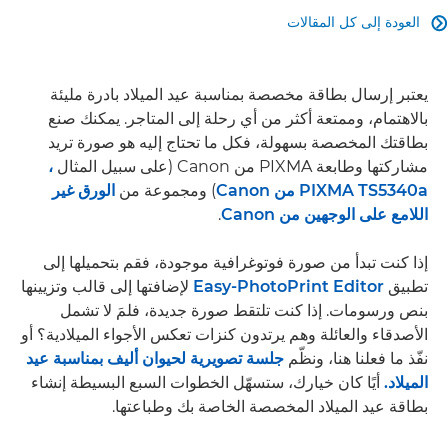
العودة إلى كل المقالات

يعتبر إرسال بطاقة مخصصة بمناسبة عيد الميلاد بادرة مليئة
بالاهتمام، وممتعة أكثر من أي رحلة إلى المتاجر. يمكنك صنع
بطاقتك المخصصة بسهولة، فكل ما تحتاج إليه هو صورة تريد
مشاركتها وطابعة PIXMA من Canon (على سبيل المثال
،
PIXMA TS5340a من Canon
) ومجموعة من
الورق غير
اللامع على الوجهين من Canon
.
إذا كنت تبدأ من صورة فوتوغرافية موجودة، فقم بتحميلها إلى
تطبيق
Easy-PhotoPrint Editor
لإضافتها إلى قالب وتزيينها
بنص ورسومات. إذا كنت تلتقط صورة جديدة، فلمَ لا تشمل
الأصدقاء والعائلة وهم يرتدون كنزات تعكس الأجواء الميلادية؟ أو
نفّذ ما فعلنا هنا، ونظّم
جلسة تصويرية لحيوان أليف بمناسبة عيد
الميلاد.
أيًا كان خيارك، ستسهّل الخطوات السبع البسيطة إنشاء
بطاقة عيد الميلاد المخصصة الخاصة بك وطباعتها.