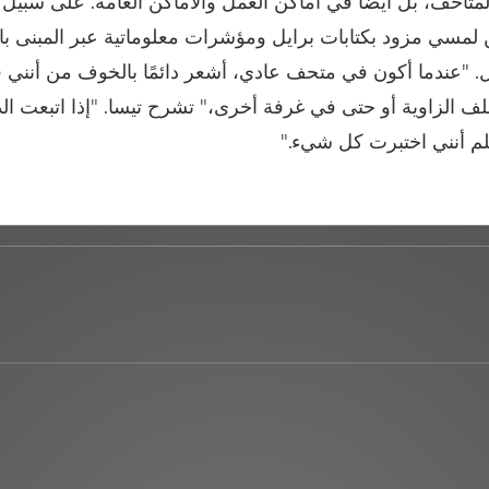
متاحف، بل أيضًا في أماكن العمل والأماكن العامة. على سبيل ا
ن لمسي مزود بكتابات برايل ومؤشرات معلوماتية عبر المبنى با
. "عندما أكون في متحف عادي، أشعر دائمًا بالخوف من أنني 
خلف الزاوية أو حتى في غرفة أخرى،" تشرح تيسا. "إذا اتبعت ال
م أنني اختبرت كل شيء."