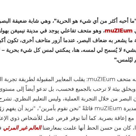
"ما أحبه أكثر من أي شيء هو الحرية"، وهي شابة ضعيفة البص
‎muZIEum
، وهو متحف تفاعلي يوجد في مدينة نيميغن بهولند
ة ما يشعر به ضعاف البصر. عندما أزور متاحف أخرى، تكون أك
يء لا يُسمح لي لمسه. هنا، يمكنني لمس كل شيء بحرية – ل
ليُلمس."
وهذا ما يفعله متحف muZIEum: يقلب المعايير المقبولة لطريقة تجر
خلق بيئة لا ترحب بالجميع فحسب، بل تدعو أيضاً إلى مستوى
ن البصر من خلال التجربة العملية، وليس التعليم النظري. تشرح
فيرميولين، مديرة muZIEum قائلةً "نحن نقوم بأمرين"، "نريد أن يفهم 
 مع إعاقة بصرية. كما أننا نوفر فرص عمل للأشخاص ذوي الإع
ذا، كان من حسن الحظ أنها علمت بمعارضنا
العالم غير المرئي
ف