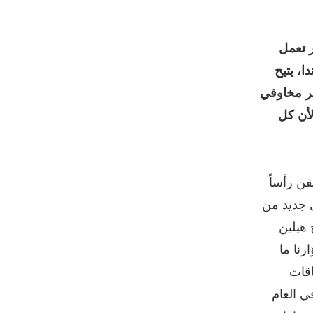
ر تعمل
ا، يتيح
بر مخاوفي
أن كل
بة الفن رأساً
 جديد من
 هيلين
زوّارنا ما
اقات
ي العام