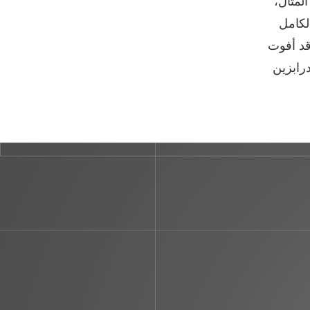
لمثال،
لكامل
قد أفوت
درابزين