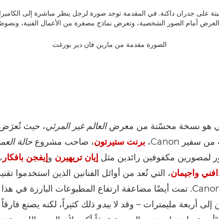
الصورة مقدمة من مارين فان دير بورغت
ني هو نسخة محسّنة من معرض
العالم غير المرئي
، حيث تُعرَ
 سفير Canon،
برنت ستيرتون
، صاحب مشروع
حالة العم
 لمصورين مكفوفين رائدين مثل
إيان تريهيرن
و
إيفجن بافكار
،
افني واجيمان
، التي تُعد من أوائل الفنانين الذين استخدموا تقني
البارزة من Canon. تمت أيضًا مضاعفة ارتفاع المطبوعات البارزة في ه
 إلى أربعة مليمترات – وقد لا
يبدو
ذلك كثيراً، لكنه يصنع فارقاً ك