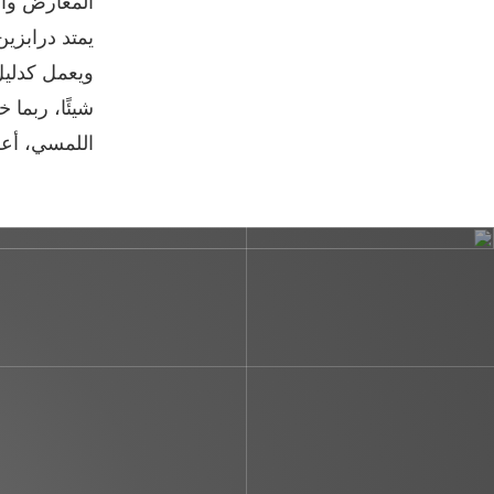
المعارض وال
يمتد درابزي
ويعمل كدليل
شيئًا، ربما 
اللمسي، أعل