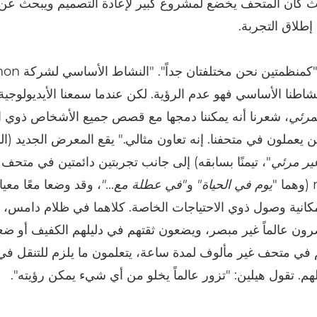
ث كان المتحف يخضع لمشروع كبير لإعادة التصميم ويبحث عن
 إطلاق التجربة.
نشاطنا الأساسي فهو عدم الرؤية. لكن عندما سمعنا الأيديولوجية
لمرئي
، شعرنا أنه يمكننا دمجها مع قصص جميع الأشخاص ذوي ال
ن يعملون في متحفنا. إنه تعاون مثالي." يقع المعرض الجديد (ال
ير مرئي
"، تيمنًا بسابقه) إلى جانب تجربتين دائمتين في متحف
"
يوم في الحياة"
و
"في عطلة مع…"
، وقد وضعا معًا معيارً
انية وصول ذوي الاحتياجات الخاصة. كلاهما في ظلام دامس، 
صرون عالماً غير مبصر، ويضعون ثقتهم في دليلهم الكفيف أو ضع
هم في متحف غير مألوف لمدة ساعة، يتعلمون ما يلزم للتنقل في
هم. تقول هيلين: "تزور عالماً يخلو من أي شيء يمكن رؤيته".