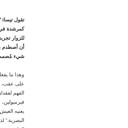
تقول تيسا: 
كمرشدة في
للزوار تجرب
أن أصطدم بش
شيء مُصمم 
على عقب، وي
الفهم لفقدا
يعنيه العيش
البصرية." ل