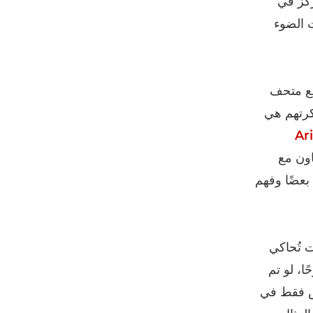
ِّز في
ت الضوء
ع متحف
 فكرتهم هي
Ar
اون مع
بعضًا وفهم
 تُحاكي
، لو تم
يس فقط في