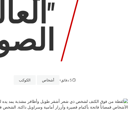
"العا
الصور
•
أشخاص
الكوكب
5 دقائق