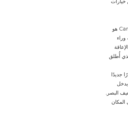
 خيارات
تعلق قائلة: "كمنظمتين نحن مختلفتان جداً". "النشاط الأساسي لشركة Canon هو
 وراء
إعاقة
ذي أُطلق
ا جديدًا
يدخل
يف البصر.
 المكان