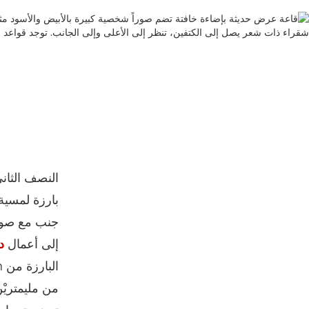
النصف الثا
بارزة لمسية من
جنب مع صور
إلى أعمال
د
من مليمتريْن