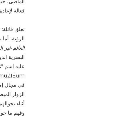
الماضي، حي
فعالة لإعادة
الرؤية، أما 
العالم غير ا
البصرية الذي
عليه اسم "
غ
muZIEum (وهما 
في مجال إمك
الزوار المب
أثناء تجوال
وفهم ما حول