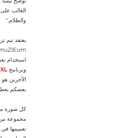
توضح تيسا. "
الغالب على 
والظلام."
يعتقد تيم ت
استخدام بعد يبلغ 4 ملليمترات وتطوير ما كنا 
وبرنامج
 XL
الآخرين هو 
بعضكم بعضًا
كل صورة مرف
مجموعة من ح
تعميمها في 