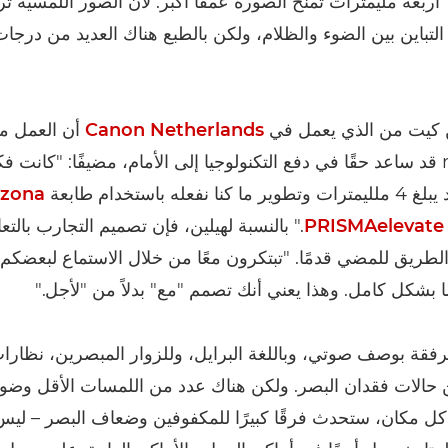
أربعة مليمترات تمنح الصورة عمقاً أكبر. لأن الصور اللمسية ترك
التباين بين الضوء والظلام، ولكن بالطبع هناك العديد من درجا
ن كيت من الذي يعمل في
Canon Netherlands
أن العمل م
muZIEum قد ساعد حقًا في دفع التكنولوجيا إلى الأمام، مضيفًا: "كانت
نفعله باستخدام طابعة
izona
PRISMAelevate
." بالنسبة لهيلين، فإن تصميم التجارب بالتع
الطريق للمضي قدمًا. "تبتكرون معًا من خلال الاستماع لبعضكم 
 بشكل كامل. وهذا يعني أنك تصمم "مع" بدلاً من "لأجل."
قة بوصف صوتي، وباللغة البرايل، وللزوار المبصرين، نظارات
الات فقدان البصر. ولكن هناك عدد من اللمسات الأقل وضوحًا
كل مكان، ستحدث فرقًا كبيرًا للمكفوفين وضعاف البصر – ل