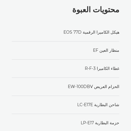
محتويات العبوة
هيكل الكاميرا الرقمية EOS 77D
منظار العين EF
غطاء الكاميرا R-F-3
الحزام العريض EW-100DBV
شاحن البطارية LC-E17E
حزمة البطارية LP-E17