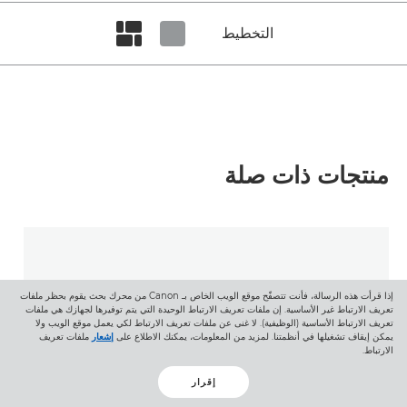
التخطيط
Set masonry view
Set tiled view
منتجات ذات صلة
إذا قرأت هذه الرسالة، فأنت تتصفّح موقع الويب الخاص بـ Canon من محرك بحث يقوم بحظر ملفات
تعريف الارتباط غير الأساسية. إن ملفات تعريف الارتباط الوحيدة التي يتم توفيرها لجهازك هي ملفات
تعريف الارتباط الأساسية (الوظيفية). لا غنى عن ملفات تعريف الارتباط لكي يعمل موقع الويب ولا
يمكن إيقاف تشغيلها في أنظمتنا. لمزيد من المعلومات، يمكنك الاطلاع على
إشعار
ملفات تعريف
الارتباط.
إقرار