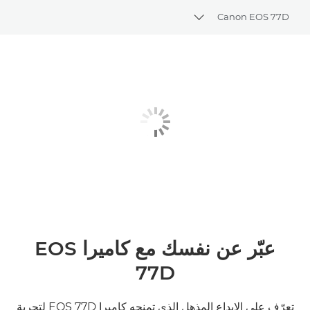
Canon EOS 77D
Toggle breadcrumbs
نظرة عامة
المواصفات
المعرض
عبّر عن نفسك مع كاميرا EOS
77D
تعرّف على الإبداع المذهل الذي تمنحه كاميرا EOS 77D لتجربة